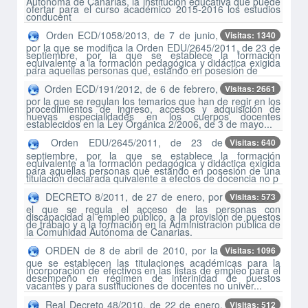
Autónoma de Canarias, la institución educativa que puede
ofertar para el curso académico 2015-2016 los estudios
conducent
Orden ECD/1058/2013, de 7 de junio,
Visitas: 1340
por la que se modifica la Orden EDU/2645/2011, de 23 de
septiembre, por la que se establece la formación
equivalente a la formación pedagógica y didáctica exigida
para aquellas personas que, estando en posesión de
Orden ECD/191/2012, de 6 de febrero,
Visitas: 2661
por la que se regulan los temarios que han de regir en los
procedimientos de ingreso, accesos y adquisición de
nuevas especialidades en los cuerpos docentes
establecidos en la Ley Orgánica 2/2006, de 3 de mayo...
Orden EDU/2645/2011, de 23 de
Visitas: 640
septiembre, por la que se establece la formación
equivalente a la formación pedagógica y didáctica exigida
para aquellas personas que estando en posesión de una
titulación declarada quivalente a efectos de docencia no p
DECRETO 8/2011, de 27 de enero, por
Visitas: 573
el que se regula el acceso de las personas con
discapacidad al empleo público, a la provisión de puestos
de trabajo y a la formación en la Administración pública de
la Comunidad Autónoma de Canarias.
ORDEN de 8 de abril de 2010, por la
Visitas: 1096
que se establecen las titulaciones académicas para la
incorporación de efectivos en las listas de empleo para el
desempeño en régimen de interinidad de puestos
vacantes y para sustituciones de docentes no univer...
Real Decreto 48/2010, de 22 de enero,
Visitas: 512