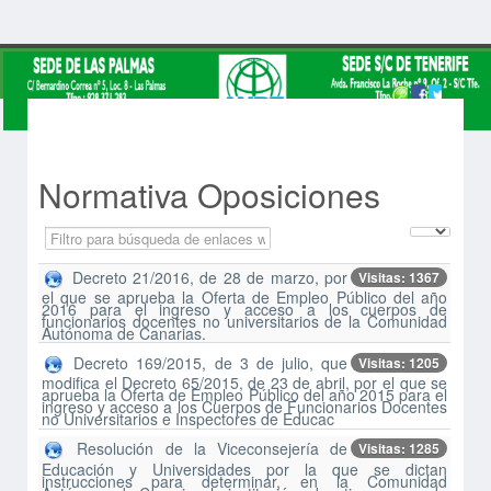
Normativa Oposiciones
Campo 'Filtrar'
Cantidad 
Despublicado
Decreto 21/2016, de 28 de marzo, por
Visitas: 1367
el que se aprueba la Oferta de Empleo Público del año
2016 para el ingreso y acceso a los cuerpos de
funcionarios docentes no universitarios de la Comunidad
Autónoma de Canarias.
Decreto 169/2015, de 3 de julio, que
Visitas: 1205
modifica el Decreto 65/2015, de 23 de abril, por el que se
aprueba la Oferta de Empleo Público del año 2015 para el
ingreso y acceso a los Cuerpos de Funcionarios Docentes
no Universitarios e Inspectores de Educac
Resolución de la Viceconsejería de
Visitas: 1285
Educación y Universidades por la que se dictan
instrucciones para determinar, en la Comunidad