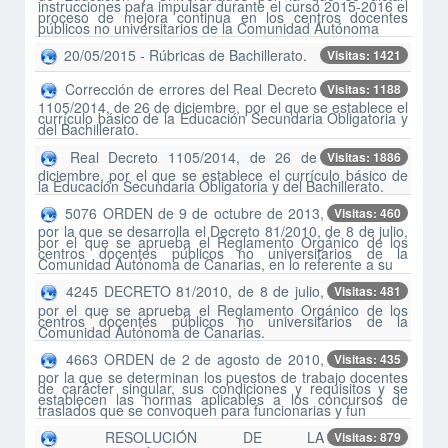
instrucciones para impulsar durante el curso 2015-2016 el
proceso de mejora continua en los centros docentes
públicos no universitarios de la Comunidad Autónoma
20/05/2015 - Rúbricas de Bachillerato.
Visitas: 1421
Corrección de errores del Real Decreto
Visitas: 1188
1105/2014, de 26 de diciembre, por el que se establece el
currículo básico de la Educación Secundaria Obligatoria y
del Bachillerato.
Real Decreto 1105/2014, de 26 de
Visitas: 1886
diciembre, por el que se establece el currículo básico de
la Educación Secundaria Obligatoria y del Bachillerato.
5076 ORDEN de 9 de octubre de 2013,
Visitas: 460
por la que se desarrolla el Decreto 81/2010, de 8 de julio,
por el que se aprueba el Reglamento Orgánico de los
centros docentes públicos no universitarios de la
Comunidad Autónoma de Canarias, en lo referente a su
4245 DECRETO 81/2010, de 8 de julio,
Visitas: 481
por el que se aprueba el Reglamento Orgánico de los
centros docentes públicos no universitarios de la
Comunidad Autónoma de Canarias.
4663 ORDEN de 2 de agosto de 2010,
Visitas: 435
por la que se determinan los puestos de trabajo docentes
de carácter singular, sus condiciones y requisitos y se
establecen las normas aplicables a los concursos de
traslados que se convoquen para funcionarias y fun
RESOLUCIÓN DE LA
Visitas: 879