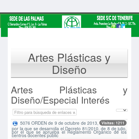
Artes Plásticas y
Diseño
Artes Plásticas y
Diseño/Especial Interés
Campo 'Filtrar'
Cantidad 
Despublicado
5076 ORDEN de 9 de octubre de 2013,
Visitas: 1211
por la que se desarrolla el Decreto 81/2010, de 8 de julio,
por el que se aprueba el Reglamento Orgánico de los
centros docentes públic