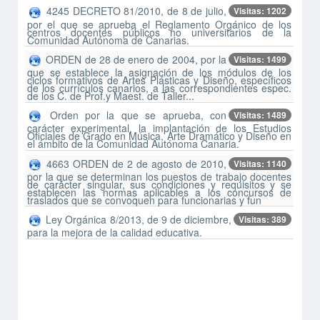
4245 DECRETO 81/2010, de 8 de julio,
Visitas: 1202
por el que se aprueba el Reglamento Orgánico de los
centros docentes públicos no universitarios de la
Comunidad Autónoma de Canarias.
ORDEN de 28 de enero de 2004, por la
Visitas: 1499
que se establece la asignación de los módulos de los
ciclos formativos de Artes Plásticas y Diseño, específicos
de los currículos canarios, a las correspondientes espec.
de los C. de Prof.y Maest. de Taller...
Orden por la que se aprueba, con
Visitas: 1489
carácter experimental, la implantación de los Estudios
Oficiales de Grado en Música, Arte Dramático y Diseño en
el ámbito de la Comunidad Autónoma Canaria.
4663 ORDEN de 2 de agosto de 2010,
Visitas: 1140
por la que se determinan los puestos de trabajo docentes
de carácter singular, sus condiciones y requisitos y se
establecen las normas aplicables a los concursos de
traslados que se convoquen para funcionarias y fun
Ley Orgánica 8/2013, de 9 de diciembre,
Visitas: 389
para la mejora de la calidad educativa.