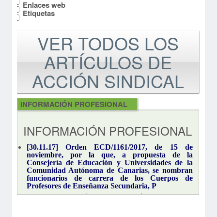
Enlaces web
Etiquetas
VER TODOS LOS
ARTÍCULOS DE
ACCIÓN SINDICAL
INFORMACIÓN PROFESIONAL
ANPE EN LOS MEDIOS
narias,
INFORMACIÓN PROFESIONAL
El Día,
[30.11.17] Orden ECD/1161/2017, de 15 de
noviembre, por la que, a propuesta de la
/17)
Consejería de Educación y Universidades de la
 Radio,
Comunidad Autónoma de Canarias, se nombran
funcionarios de carrera de los Cuerpos de
Profesores de Enseñanza Secundaria, P
nario,
[22.11.17] Resolución de 10 de noviembre de 2017,
por la que se convocan las pruebas para la
Día TV,
obtención de los certificados de los niveles